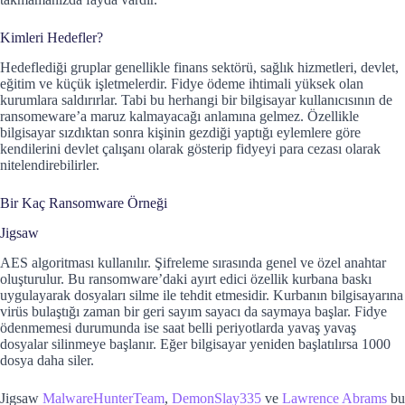
Kimleri Hedefler?
Hedeflediği gruplar genellikle finans sektörü, sağlık hizmetleri, devlet,
eğitim ve küçük işletmelerdir. Fidye ödeme ihtimali yüksek olan
kurumlara saldırırlar. Tabi bu herhangi bir bilgisayar kullanıcısının de
ransomeware’a maruz kalmayacağı anlamına gelmez. Özellikle
bilgisayar sızdıktan sonra kişinin gezdiği yaptığı eylemlere göre
kendilerini devlet çalışanı olarak gösterip fidyeyi para cezası olarak
nitelendirebilirler.
Bir Kaç Ransomware Örneği
Jigsaw
AES algoritması kullanılır. Şifreleme sırasında genel ve özel anahtar
oluşturulur. Bu ransomware’daki ayırt edici özellik kurbana baskı
uygulayarak dosyaları silme ile tehdit etmesidir. Kurbanın bilgisayarına
virüs bulaştığı zaman bir geri sayım sayacı da saymaya başlar. Fidye
ödenmemesi durumunda ise saat belli periyotlarda yavaş yavaş
dosyalar silinmeye başlanır. Eğer bilgisayar yeniden başlatılırsa 1000
dosya daha siler.
Jigsaw
MalwareHunterTeam
,
DemonSlay335
ve
Lawrence Abrams
bu