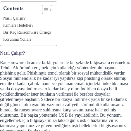
Contents
Nasıl Çalışır?
Kimleri Hedefler?
Bir Kaç Ransomware Örneği
Korunma Yolları
Nasıl Çalışır?
Ransomware da amaç farklı yollar ile bir şekilde bilgisayara erişmektir.
Tehdit Aktörünün erişmek için kullandığı yöntemlerinin başında
phishing gelir. Phishingte temel olarak bir sosyal mühendislik vardır.
Sosyal mühendislik ne kadar iyi yapılırsa kişi phishing olarak atılmış
emaile o kadar çabuk inanır ve yollanan email içindeki linke tıklaması
ya da dosyayı indirmesi o kadar kolay olur. İndirilen dosya belli
yetkilendirmeler ister bunların verilmesi ile beraber dosyalar
şifrelenmeye başlanır. Sadece bir dosya indirmek yada linke tıklamak
değil güncel olmayan bir yazılımın zafiyetli sürümünü kullanırsanız
burada da ransomware saldırısına karşı savunmasız hale gelmiş
olursunuz. Bir başka yöntemde USB ile yayılabilirdir. Bu yöntemi
engellemek için bilgisayarınıza takacağınız usb cihazlarına virüs
taraması yapmanız ve güvenmediğiniz usb belleklerini bilgisayarınıza
takmamanızda fayda vardır.