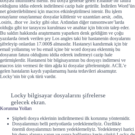
dosyası indirilmesi istenir. Bu dosya genelde gelen Emailde bir fatura
olduğunu iddia ederek indirilmesi cazip hale getirilir. İndirilen Word’ün
net gösterilebilmesi için macros etkinleştirilmesi istenir. Bu işlem
onaylanır onaylanmaz dosyalar kilitlenir ve uzantıları aesir, .odin,
.osiris, .thor ve .locky gibi olur. Ardından diğer ransomware’larda
olduğu gibi tor tarayıcısı kurulması ve anahtar için bitcoin talep eder.
Bu saldırı hakkında araştırmamı yaparken denk geldiğim ve çoğu
yazılarda örnek verilen şey Los angles taki bir hastanenin dosyalarını
şifreleyip onlardan 17.000$ almasıdır. Hastaneyi kandırmak için bir
email yollanmış ve bu email içine bir word dosyası eklenmiş bu
dosyanın fatura olduğunu iddia ederek indirmeyi cazip hale
getirmişlerdir. Hastaneni bir bilgisayarının bu dosyayı indirmesi ve
macros izin vermesi ile tüm ağda ki dosyalar şifrelenmiştir. ACİL’e
gelen hastaların kaydı yapılamamış hasta tedavileri aksamıştır.
Locky’nin bir çok türü vardır.
Locky bilgisayar dosyalarını şifrelerse
gelecek ekran.
Korunma Yolları
Şüpheli dosya eklerinin indirilmemesi ilk korunma yöntemidir.
Dosyalarımızı belli periyotlarda yedeklemeliyiz. Özellikle
önemli dosyalarımızı hemen yedeklemeliyiz. Yedeklemeyi harici
bir depo alanına yapın ve sonra bağlantıyı kesin çünkü Locky de